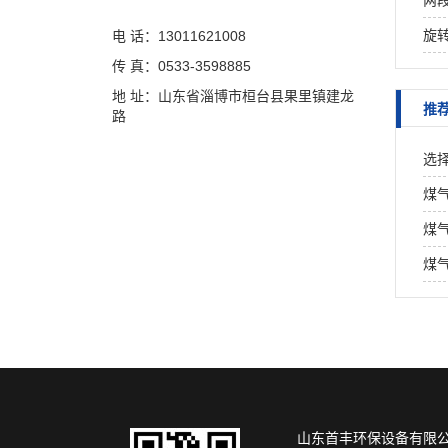
两
旋
电 话：13011621008
传 真：0533-3598885
地 址：山东省淄博市桓台县果里镇建龙
推
路
选
品
煤
煤
煤
山东首丰环保设备有限