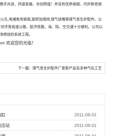
携手共进、同谋发展、共创辉煌！并且热忱恭候国、内外新老朋
探火孔
,
电捕焦用瓷瓶
,
旋转加煤阀
,
煤气烧嘴
等煤气发生炉配件。公
，紧邻济青高速公路、胶济铁路，海、陆、空交通十分便利。公司以
净燃烧的系统工程。
com
欢迎您的光临！
下一篇：
煤气发生炉配件厂家新产品及多种气化工艺
油缸
2011-08-01
液压站
2011-08-01