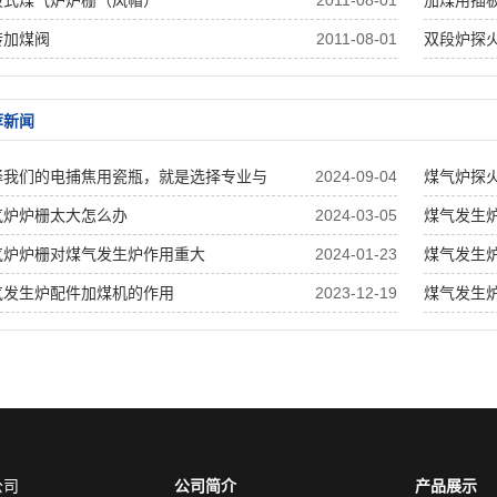
段式煤气炉炉栅（风帽）
2011-08-01
加煤用插
转加煤阀
2011-08-01
双段炉探
荐新闻
择我们的电捕焦用瓷瓶，就是选择专业与
2024-09-04
煤气炉探
质
气炉炉栅太大怎么办
2024-03-05
煤气发生
气炉炉栅对煤气发生炉作用重大
2024-01-23
煤气发生
气发生炉配件加煤机的作用
2023-12-19
煤气发生
公司
公司简介
产品展示