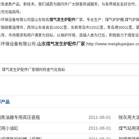
发各类新产品、新技术。我们诚愿为国内外广大顾客热诚服务，与各界朋友友好合作，
公司光临指导。
丰环保设备有限公司是山东知名
煤气发生炉配件
厂家，专业生产：
煤气炉炉栅
,
煤气炉
齐国故都淄博市，西邻山东省省会100公里，东距青岛市220公里，青岛港300公里
先导、市场需求和用户满意为目标，以保护环境、造福人类为已任，积极致力于煤炭洁
环保设备有限公司-
山东煤气发生炉配件厂家
http://www.meiqilupeijian.
：
煤气发生炉配件厂家随时检查气化指标
荐产品
捕焦油器专用高压瓷瓶
2011-08-01
除灰用大
煤用小油缸
2011-08-01
煤气站用