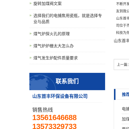
旋转加煤阀文案
不断开
友到我
选择我们的电捕焦用瓷瓶，就是选择专
山东首
业与品质
司位于
科技为
煤气炉探火孔的原理
山东首丰
煤气炉炉栅太大怎么办
煤气发生炉配件质量要求
上一篇
联系我们
推
山东首丰环保设备有限公司
电
销售热线
13561646688
加
13573329733