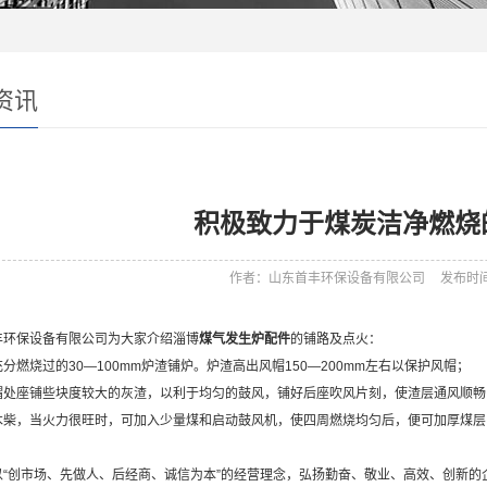
资讯
积极致力于煤炭洁净燃烧
作者：山东首丰环保设备有限公司
发布时间：
丰环保设备有限公司为大家介绍淄博
煤气发生炉配件
的铺路及点火：
分燃烧过的30—100mm炉渣铺炉。炉渣高出风帽150—200mm左右以保护风帽；
帽处座铺些块度较大的灰渣，以利于均匀的鼓风，铺好后座吹风片刻，使渣层通风顺畅
木柴，当火力很旺时，可加入少量煤和启动鼓风机，使四周燃烧均匀后，便可加厚煤层
“创市场、先做人、后经商、诚信为本”的经营理念，弘扬勤奋、敬业、高效、创新的