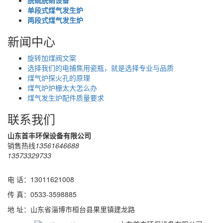
脱硫脱硝设备
单段式煤气发生炉
两段式煤气发生炉
新闻中心
旋转加煤阀文案
选择我们的电捕焦用瓷瓶，就是选择专业与品质
煤气炉探火孔的原理
煤气炉炉栅太大怎么办
煤气发生炉配件质量要求
联系我们
山东首丰环保设备有限公司
销售热线
13561646688
13573329733
电 话：13011621008
传 真：0533-3598885
地 址：山东省淄博市桓台县果里镇建龙路