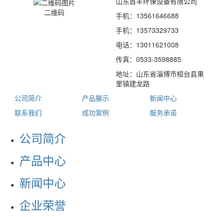
山东首丰环保设备有限公司
二维码
手机：13561646688
手机：13573329733
电话：13011621008
传真：0533-3598885
地址：山东省淄博市桓台县果
里镇建龙路
公司简介
产品展示
新闻中心
联系我们
成功案例
服务承诺
公司简介
产品中心
新闻中心
企业荣誉